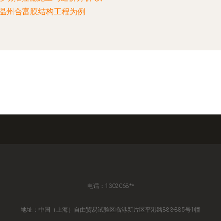
温州合富膜结构工程为例
电话：1302068**
地址：中国（上海）自由贸易试验区临港新片区平港路883-885号1幢