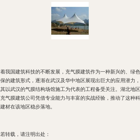
随着我国建筑科技的不断发展，充气膜建筑作为一种新兴的、绿
环保的建筑形式，逐渐在武汉及华中地区展现出巨大的应用潜力
尤其以武汉的气膜结构场馆施工为代表的工程备受关注。湖北地
的充气膜建筑公司凭借专业能力与丰富的实战经验，推动了这种
技建材在该地区稳步落地。
如若转载，请注明出处：