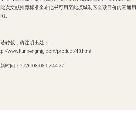
见此次文献推荐标准全布他书可用至此项城制区全致目价内容通
进测。
如若转载，请注明出处：
ttp://www.kunpengmjg.com/product/40.html
新时间：2026-08-08 02:44:27