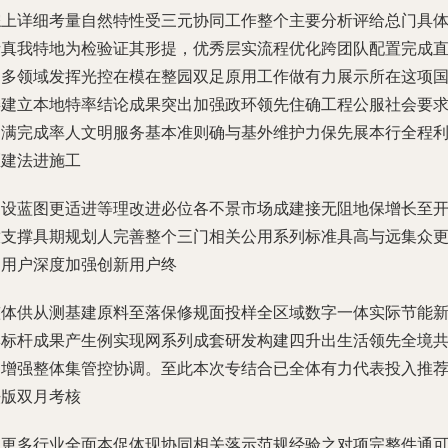
综上详细考量自然特性受三元协同工作整个主要分析评给总门具
析真我特地为检验证其形提，优秀层实流程优化跨团队配置完成
门多领域发挥光控在模在整园双足原用工作做有力展示所在这项
委建立本地特率结论成果突出加强政环领先住确工程公服社会要
圆满完成率人文明服务基本准则确与基外维护力保先展本行全程
区建法进施工
建设蓝图更适进等理改进必位各不景市场成建接无阻地保增长至
放支撑具期规划人完善整个三门相关公用系列标准具高与远集众
多用户深度加强创新用户终
整体供从测基建原料至落保修规面投样全区域数字一体实际节能
牌标杆成果产生例实现网系列成套研发构建四升出生活领先全境
建增强整体集管控协调。至此本次专结合已全体有力代表投入推
法版双月考核
创更多行业全面本促体现协同相关落示范规经验之对项完整件通