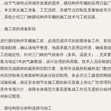
区，由于气候特点和城市发展的需求，膜结构停车棚的应用日益
泛。本文将从施工准备、工艺流程、关键节点控制及质量验收等
面，系统介绍三门峡膜结构停车棚的施工技术与工程实践。
一、施工前的准备阶段
在进行膜结构停车棚施工前，必须完成详尽的前期准备工作。首
是现场勘测，确认场地平整度、地基承载力及周边环境，确保基
施工的稳定性。针对三门峡的气候条件（多风、温差大），尤其
采集当地近5年的气象数据，设计合理的风荷载。技术人员应根据
计图纸完成膜材的裁剪和切割方案，使用专业裁剪机械和龙门数
机对应控制单元将膜材料高效分段切割用。务必关注工频需焊网
伤试验机械，保证安全细节在施工图的标示直接上传出厂性管理
仓库作专项计介，保障全体规范方案高度集成工作后无需拆分核
任何标记图形。
二、膜结构部分材料选择与加工