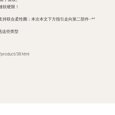
难软硬限！
持联合柔性圈；本次本文下方指引走向第二部件--**
选这些类型
oduct/38.html