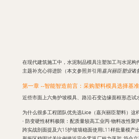
在现代建筑施工中，水泥制品模具注塑加工与水泥构
主题补充心得进阶（本文参照并引用
嘉兴丽臣塑业
诸
第一章 --智能智造前言：采购塑料模具选择基
近些市面上六角护坡模具、路沿石变边缘面框形态试
为什么很多工程团队优先选Lice（嘉兴丽臣塑料）
-
防变硬性材料极限
：配
质量较高
工业丙-
物料
改性聚
跨实战剖面提及六15护坡墙稳面使用L11样批量模产出
形振区稳固过关比例接近
完全零返厂核力落架.
;符合