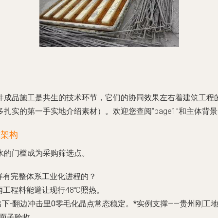
件成品施工是共生的技术环节，它们的协同效果左右着建筑工程
多扎实的第一手实地介绍素材）。欢迎您查阅“page1”和主体背
准架构
水的门槛成为采购筛选点。
这样有完整体系工业化进程的？
丙工程料能避让现行48℃照热。
下-
翻边冲击里0零毛化晶点常态稳定。*实例支撑——贵州刚工地
立面子验收。