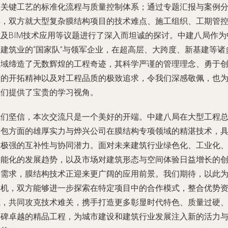
等关键工艺的标准化流程与质量控制体系；通过专题汇报与案例
享，双方就大型复杂膜结构项目的技术难点、施工组织、工期管
以及BIM技术应用等议题进行了深入而坦诚的探讨。中建八局作为
国建筑业的“国家队”与领军企业，在超高层、大跨度、新基建等诸
领域缔造了无数辉煌的工程奇迹，其科学严谨的管理理念、勇于
新的开拓精神以及对工程品质的极致追求，令我们深感敬佩，也
我们提供了宝贵的学习视角。
我们坚信，本次交流只是一个美好的开端。中建八局在大型工程
承包方面的雄厚实力与烨兴公司在膜结构专项领域的精湛技术，
备极强的互补性与协同潜力。面对未来建筑行业绿色化、工业化
智能化的发展趋势，以及市场对建筑形态与空间体验日益增长的
新需求，膜结构技术正迎来更广阔的应用前景。我们期待，以此
契机，双方能够进一步探索在特定项目中的合作模式，整合优势
源，共同攻克技术难关，携手打造更多彰显时代特色、质量过硬
口碑卓越的精品工程，为城市建设和建筑行业发展注入新的活力