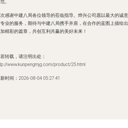
典范。
再次感谢中建八局各位领导的莅临指导。烨兴公司愿以最大的诚
与专业的服务，期待与中建八局携手并肩，在合作的蓝图上描绘
更加精彩的篇章，共创互利共赢的美好未来！
如若转载，请注明出处：
ttp://www.kunpengmjg.com/product/25.html
新时间：2026-08-04 05:27:41