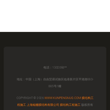
电话：1302068**
地址：中国（上海）自由贸易试验区临港新片区平港路883-
885号1幢
COPYRIGHT © 2026
WWW.KUNPENGMJG.COM
膜结构工
程施工
上海鲲棚膜结构有限公司
膜结构工程施工
版权所有