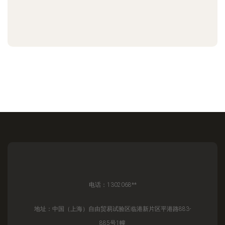
电话：1302068**
地址：中国（上海）自由贸易试验区临港新片区平港路883-
885号1幢