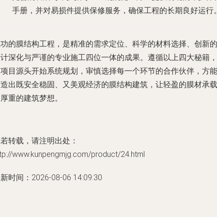
手册，并对易损件提供保修服务，确保工程的长期良好运行
成功的膜结构工程，是精准的需求定位、科学的材料选择、创新
设计深化与严谨的专业施工四位一体的成果。遵循以上四大秘籍
从项目源头开始系统规划，审慎选择每一个环节的合作伙伴，方
打造出既安全稳固、又美观经济的膜结构建筑，让轻盈的膜材承
起厚重的建筑梦想。
如若转载，请注明出处：
ttp://www.kunpengmjg.com/product/24.html
新时间：2026-08-06 14:09:30