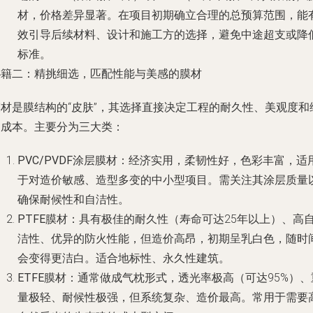
材，价格差异显著。在项目初期确立合理的总预算范围，能
效引导后续材料、设计和施工方的选择，避免中途超支或降
标准。
秘籍二：精挑细选，匹配性能与美感的膜材
膜材是膜结构的“皮肤”，其选择直接决定工程的耐久性、美观度和
护成本。主要分为三大类：
PVC/PVDF涂层膜材
：经济实用，柔韧性好，色彩丰富，适
于对造价敏感、造型多变的中小型项目。需关注其涂层质量
确保耐候性和自洁性。
PTFE膜材
：具有极佳的耐久性（寿命可达25年以上）、高
洁性、优异的防火性能，但造价高昂，初期呈乳白色，随时
会变得更洁白。适合地标性、永久性建筑。
ETFE膜材
：通常做成气枕形式，透光率极高（可达95%）、
量极轻、耐候性极强，但系统复杂、造价最高。常用于需要