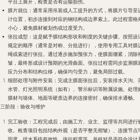
平台上展开，检查是否有运输损伤。
膜片就位：通常采用吊装或人工提升的方式，将膜片引导至
计位置，初步连接到对应的钢结构或边界索上。此过程需格
小心，避免膜材被划伤或过度受力。
张拉成型：这是赋予膜结构形状和刚度的关键步骤。按照设
规定的顺序（通常是对称、分批进行），使用专用工具对膜
绳或索进行张拉。通过逐步施加预张力，使膜面绷紧，消除
皱，最终形成设计预期的光滑曲面。张拉过程需同步监测膜
应力分布和结构位移，确保均匀受力，避免局部过载。
细部处理与附件安装：完成主膜面张拉后，安装排水天沟、
水管、灯光照明系统（如有）、警示标识等附属设施。处理
膜材与墙体、地面等硬质边界的连接密封，确保排水通畅。
第三阶段：验收与维护
完工验收：工程完成后，由施工方、业主、监理等共同进行
收。检查项目包括结构外观（是否平整无褶皱）、连接节点
固度、排水系统有效性、张拉程度等，并核对是否符合设计